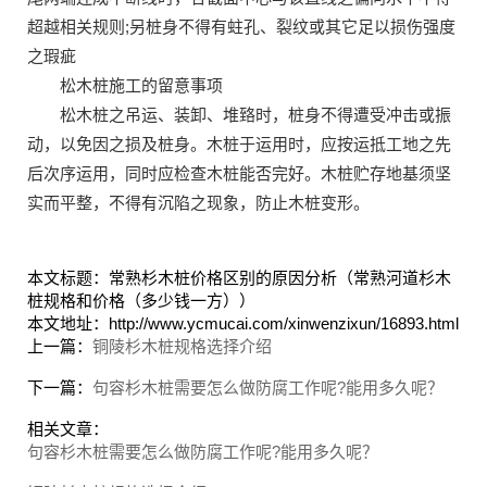
超越相关规则;另桩身不得有蛀孔、裂纹或其它足以损伤强度
之瑕疵
松木桩施工的留意事项
松木桩之吊运、装卸、堆臵时，桩身不得遭受冲击或振
动，以免因之损及桩身。木桩于运用时，应按运抵工地之先
后次序运用，同时应检查木桩能否完好。木桩贮存地基须坚
实而平整，不得有沉陷之现象，防止木桩变形。
本文标题：常熟杉木桩价格区别的原因分析（常熟河道杉木
桩规格和价格（多少钱一方））
本文地址：http://www.ycmucai.com/xinwenzixun/16893.html
上一篇：
铜陵杉木桩规格选择介绍
下一篇：
句容杉木桩需要怎么做防腐工作呢?能用多久呢？
相关文章：
句容杉木桩需要怎么做防腐工作呢?能用多久呢？