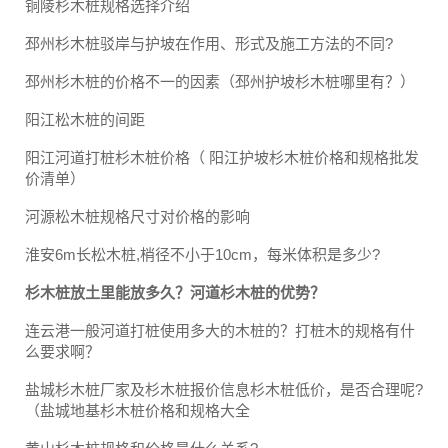
铜陵杉木桩规格选择介绍
邳州杉木桩驳岸与护坡在作用、形式及施工方法的不同?
邳州杉木桩的价格不一的因素（邳州护坡杉木桩哪里有？）
阳江松木桩的间距
阳江河道打桩杉木桩价格（ 阳江护坡杉木桩价格和规格批发
价清单）
河源松木桩规格尺寸对价格的影响
淮安6m长松木桩,梢径不小于10cm，每米体积是多少?
杉木桩放土里能放多久？河道杉木桩的优势？
连云港一般河道打桩使用多大的木桩的？打桩木的规格有什
么要求啊？
盐城杉木桩厂家及杉木桩报价信息杉木桩低价，是否合理呢?
（盐城地基杉木桩价格和规格大全