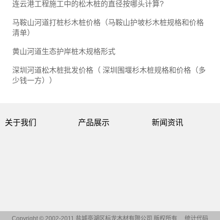
连云港工程施工中的松木桩的直径按哪头计算?
马鞍山河道打桩杉木桩价格（马鞍山护坡杉木桩规格和价格
清单）
黄山河道生态护岸桩木规格形式
深圳河道松木桩批发价格（ 深圳围堰杉木桩规格和价格（多
少钱一方））
关于我们
产品展示
新闻资讯
Copyright © 2002-2011 盐城亭湖区标龙木材有限公司 版权所有
统计代码