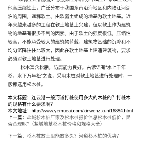
他高压缩性土，广泛分布于我国东南沿海地区和内陆江河湖
泊的周围，通称软土。由软弱土组成的地基为软土地基。近
年来越来越多的工程在软土地基上兴建，但以软土作为建筑
物的地基有很多不利的因素。由于软土的强度很低，压缩性
较高，不能承受较大的建筑物荷载，建筑物基础的沉降和不
均匀沉降往往比较大，因此在软土地基上建造建筑物，要求
必须对软土地基进行处理。
松木富含松脂，防腐能力良好。古谚语有“水上千年
杉，水下万年松”之说，采用木桩对软土地基进行处理时，一
般都选用松木桩。
本文标题：连云港一般河道打桩使用多大的木桩的？打桩木
的规格有什么要求啊？
本文地址：http://www.ycmucai.com/xinwenzixun/16884.html
上一篇：
盐城杉木桩厂家及杉木桩报价信息杉木桩低价，是
否合理呢?（盐城地基杉木桩价格和规格大全）
下一篇：
杉木桩放土里能放多久？河道杉木桩的优势？