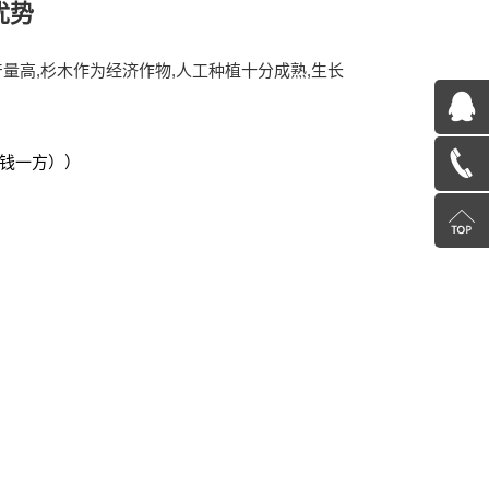
优势
高,杉木作为经济作物,人工种植十分成熟,生长
QQ
在
钱一方））
18260515312
线
返
咨
回
询
顶
部