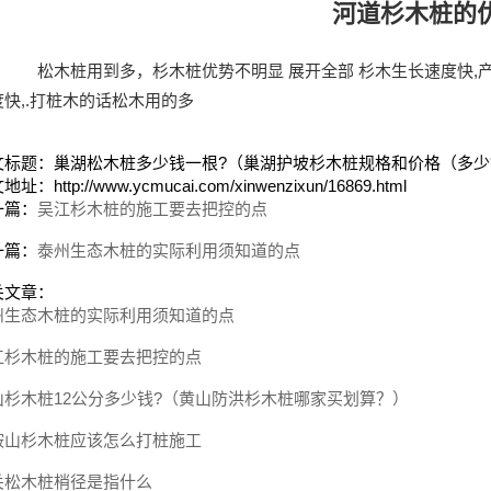
河道杉木桩的
松木桩用到多，杉木桩优势不明显 展开全部 杉木生长速度快,产量
度快,.打桩木的话松木用的多
文标题：巢湖松木桩多少钱一根?（巢湖护坡杉木桩规格和价格（多少
址：http://www.ycmucai.com/xinwenzixun/16869.html
一篇：
吴江杉木桩的施工要去把控的点
一篇：
泰州生态木桩的实际利用须知道的点
关文章：
州生态木桩的实际利用须知道的点
江杉木桩的施工要去把控的点
山杉木桩12公分多少钱?（黄山防洪杉木桩哪家买划算？）
鞍山杉木桩应该怎么打桩施工
关松木桩梢径是指什么