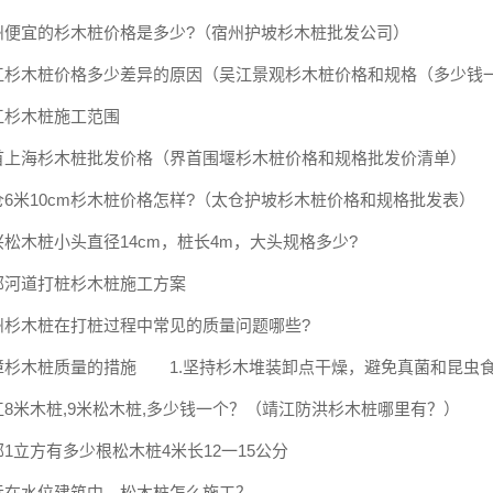
州便宜的杉木桩价格是多少?（宿州护坡杉木桩批发公司）
江杉木桩价格多少差异的原因（吴江景观杉木桩价格和规格（多少钱
江杉木桩施工范围
首上海杉木桩批发价格（界首围堰杉木桩价格和规格批发价清单）
仓6米10cm杉木桩价格怎样?（太仓护坡杉木桩价格和规格批发表）
兴松木桩小头直径14cm，桩长4m，大头规格多少?
邮河道打桩杉木桩施工方案
州杉木桩在打桩过程中常见的质量问题哪些?
障杉木桩质量的措施 1.坚持杉木堆装卸点干燥，避免真菌和昆虫
江8米木桩,9米松木桩,多少钱一个？（靖江防洪杉木桩哪里有？）
邮1立方有多少根松木桩4米长12一15公分
远在水位建筑中，松木桩怎么施工？