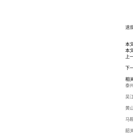
速
本
本文地
上
下
相
泰
吴
黄
马
韶