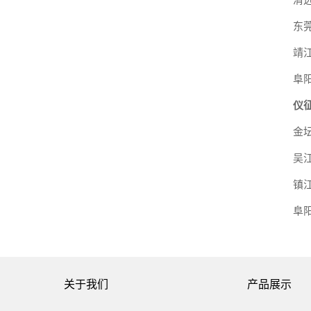
东
靖
阜
仪
金
吴
镇
阜
关于我们
产品展示