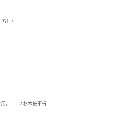
一方））
食用。 2.杉木桩不得