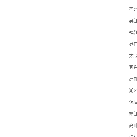
宿
吴
镇
界
太
宜
高
潮
保
靖
高
清