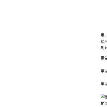
用
松
到1
巢
巢湖
巢
扩展